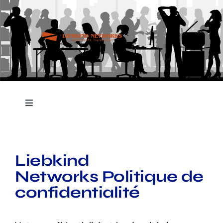
Skip
to
content
Toggle
Navigation
Accueil
Liebkind
Nos Services
Networks
Politique de
confidentialité
Contact