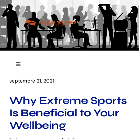
Skip
to
content
Toggle
Navigation
Accueil
septembre 21, 2021
Why Extreme Sports
Nos Services
Is Beneficial to Your
Contact
Wellbeing