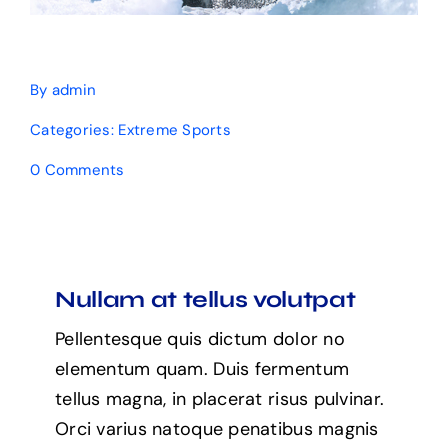
By
admin
Categories:
Extreme Sports
on
0 Comments
Why
Extreme
Sports
Is
Beneficial
to
Nullam at tellus volutpat
Your
Wellbeing
Pellentesque quis dictum dolor no
elementum quam. Duis fermentum
tellus magna, in placerat risus pulvinar.
Orci varius natoque penatibus magnis